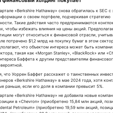
и финансовый холдинг покупает
артале «Berkshire Hathaway» снова обратилась к SEC с
нформации о своем портфеле, подчеркивая стратегию
ности. Такие действия часто предпринимаются конгло
х, чтобы избежать влияния на цены акций. Предполагае
иции могут относиться к финансовой отрасли, учитыва
ле потрачено $1,2 млрд на покупку бумаг в этом секто
полагают, что объектом интереса может быть компани
ктора, такая как «Morgan Stanley», «BlackRock» или «C
нтереса Баффета к другим представителям финансовог
овероятной.
я, что
Уоррен Баффет
расскажет о таинственных инвес
неров «Berkshire Hathaway» в мае 2024 года, хотя ко
е раньше, если его доля в компании превысит 5%.
артале «Berkshire Hathaway» не добавила новые компан
озиции в «Chevron» (приобретено 15,84 млн акций, поз
cidental Petroleum» (приобретено 19,59 млн акций, позиц