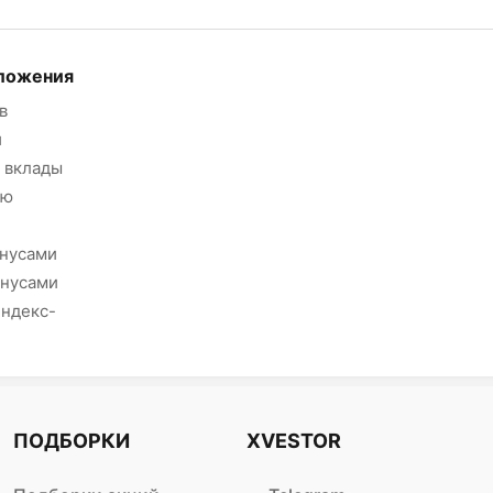
ложения
в
и
 вклады
ию
онусами
онусами
Яндекс-
ПОДБОРКИ
XVESTOR