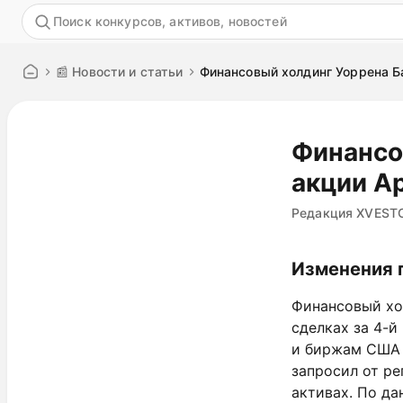
Акция
📰 Новости и статьи
Финансовый холдинг Уоррена Б
Финансо
акции A
Редакция XVEST
Изменения 
Финансовый хол
сделках за 4-й
и биржам США (
запросил от р
активах. По д