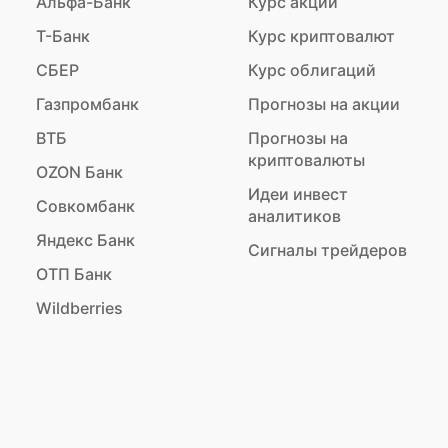
Альфа-Банк
Курс акций
Т-Банк
Курс криптовалют
СБЕР
Курс облигаций
Газпромбанк
Прогнозы на акции
ВТБ
Прогнозы на
криптовалюты
OZON Банк
Идеи инвест
Совкомбанк
аналитиков
Яндекс Банк
Сигналы трейдеров
ОТП Банк
Wildberries