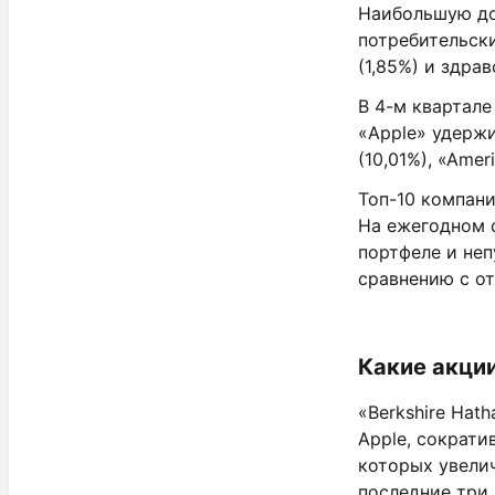
Наибольшую дол
потребительски
(1,85%) и здрав
В 4-м квартале
«Apple» удержи
(10,01%), «Amer
Топ-10 компани
На ежегодном 
портфеле и не
сравнению с от
Какие акци
«Berkshire Hat
Apple, сократи
которых увелич
последние три 