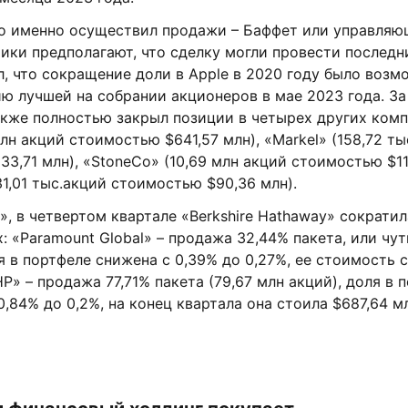
то именно осуществил продажи – Баффет или управляю
ики предполагают, что сделку могли провести последни
, что сокращение доли в Apple в 2020 году было воз
ю лучшей на собрании акционеров в мае 2023 года. За
кже полностью закрыл позиции в четырех других компа
млн акций стоимостью $641,57 млн), «Markel» (158,72 ты
3,71 млн), «StoneCo» (10,69 млн акций стоимостью $11
831,01 тыс.акций стоимостью $90,36 млн).
, в четвертом квартале «Berkshire Hathaway» сократи
: «Paramount Global» – продажа 32,44% пакета, или чут
я в портфеле снижена с 0,39% до 0,27%, ее стоимость 
HP» – продажа 77,71% пакета (79,67 млн акций), доля в 
0,84% до 0,2%, на конец квартала она стоила $687,64 м