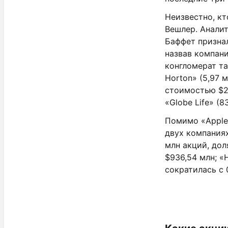
Неизвестно, к
Вешлер. Аналит
Баффет признал
назвав компани
конгломерат та
Horton» (5,97 
стоимостью $23
«Globe Life» (
Помимо «Apple»
двух компаниях
млн акций, дол
$936,54 млн; «
сократилась с 