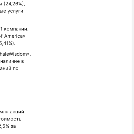
 (24,26%),
ые услуги
41 компании.
f America»
5,41%).
haleWisdom».
наличие в
аний по
 млн акций
стоимость
2,5% за