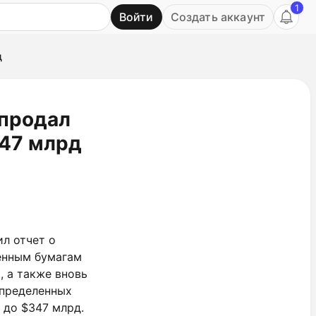
1
Войти
Создать аккаунт
Ь
д
 продал
347 млрд
л отчет о
ценным бумагам
, а также вновь
определенных
 до $347 млрд.