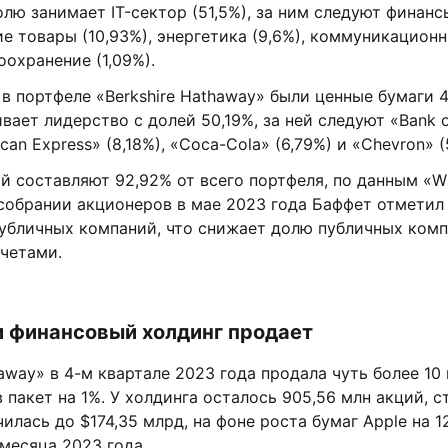
ю занимает IT-сектор (51,5%), за ним следуют финансы
е товары (10,93%), энергетика (9,6%), коммуникационн
оохранение (1,09%).
 в портфеле «Berkshire Hathaway» были ценные бумаги 
вает лидерство с долей 50,19%, за ней следуют «Bank o
ican Express» (8,18%), «Coca-Cola» (6,79%) и «Chevron» (
й составляют 92,92% от всего портфеля, по данным «W
собрании акционеров в мае 2023 года Баффет отметил 
публичных компаний, что снижает долю публичных комп
четами.
и финансовый холдинг продает
haway» в 4-м квартале 2023 года продала чуть более 10
в пакет на 1%. У холдинга осталось 905,56 млн акций, 
илась до $174,35 млрд, на фоне роста бумаг Apple на 1
месяца 2023 года.