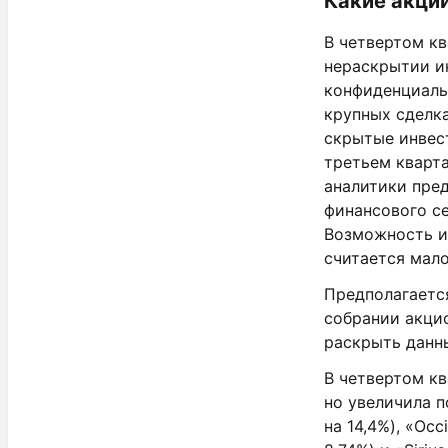
Какие акци
В четвертом кв
нераскрытии и
конфиденциаль
крупных сделка
скрытые инвест
третьем кварта
аналитики пред
финансового се
Возможность и
считается мал
Предполагаетс
собрании акцио
раскрыть данны
В четвертом кв
но увеличила п
на 14,4%), «Oc