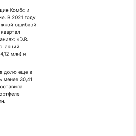
щие Комбс и
е. В 2021 году
можной ошибкой,
 квартал
ниях: «D.R.
с. акций
4,12 млн) и
ла долю еще в
ь менее 30,41
составила
портфеле
лн.