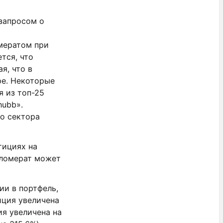
 запросом о
мератом при
тся, что
я, что в
ре. Некоторые
я из топ-25
hubb».
о сектора
тициях на
нгломерат может
ии в портфель,
иция увеличена
ия увеличена на