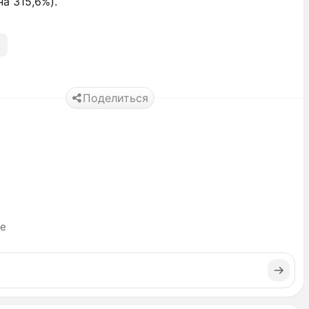
на 315,6%).
Поделиться
ье