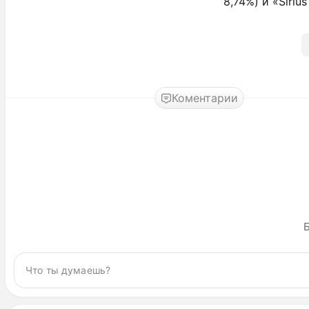
8,74%) и «Siri
Коментарии
Б