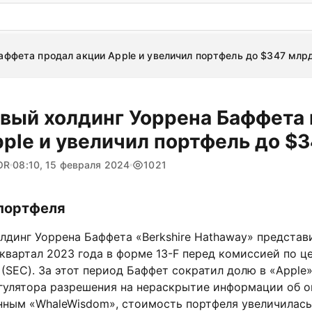
: бесплатный пробный период на 3 дня!
ПОПРОБОВАТ
аффета продал акции Apple и увеличил портфель до $347 млр
вый холдинг Уоррена Баффета
pple и увеличил портфель до $
OR
08:10, 15 февраля 2024
1021
портфеля
динг Уоррена Баффета «Berkshire Hathaway» представи
 квартал 2023 года в форме 13-F перед комиссией по 
SEC). За этот период Баффет сократил долю в «Apple»
егулятора разрешения на нераскрытие информации об 
анным «WhaleWisdom», стоимость портфеля увеличилась