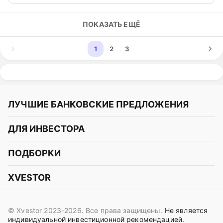
ПОКАЗАТЬ ЕЩЁ
1
2
3
ЛУЧШИЕ БАНКОВСКИЕ ПРЕДЛОЖЕНИЯ
Альфа-Банк
ДЛЯ ИНВЕСТОРА
Т-Банк
Курс акций
ПОДБОРКИ
СБЕР
Курс криптовалют
Подборки акций
Газпромбанк
XVESTOR
Курс облигаций
Подборки криптовалют
ВТБ
Telegram
Прогнозы на акции
Подборки облигаций
OZON Банк
© Xvestor 2023-2026. Все права защищены.
Не является
Вконтакте
Прогнозы на криптовалюты
индивидуальной инвестиционной рекомендацией.