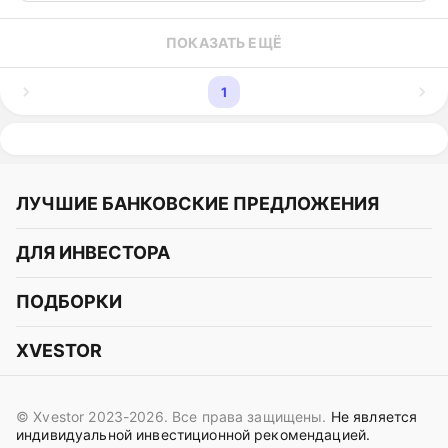
ПОКАЗАТЬ ЕЩЁ
1
ЛУЧШИЕ БАНКОВСКИЕ ПРЕДЛОЖЕНИЯ
Альфа-Банк
ДЛЯ ИНВЕСТОРА
Т-Банк
Курс акций
ПОДБОРКИ
СБЕР
Курс криптовалют
Подборки акций
Газпромбанк
XVESTOR
Курс облигаций
Подборки криптовалют
ВТБ
Telegram
Прогнозы на акции
Подборки облигаций
OZON Банк
© Xvestor 2023-2026. Все права защищены.
Не является
Вконтакте
Прогнозы на криптовалюты
индивидуальной инвестиционной рекомендацией.