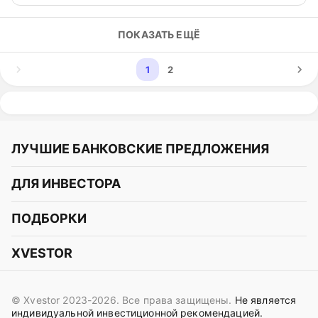
ПОКАЗАТЬ ЕЩЁ
1
2
ЛУЧШИЕ БАНКОВСКИЕ ПРЕДЛОЖЕНИЯ
Альфа-Банк
ДЛЯ ИНВЕСТОРА
Т-Банк
Курс акций
ПОДБОРКИ
СБЕР
Курс криптовалют
Подборки акций
Газпромбанк
XVESTOR
Курс облигаций
Подборки криптовалют
ВТБ
Telegram
Прогнозы на акции
Подборки облигаций
OZON Банк
© Xvestor 2023-2026. Все права защищены.
Не является
Вконтакте
Прогнозы на криптовалюты
индивидуальной инвестиционной рекомендацией.