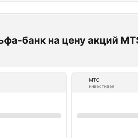
: бесплатный пробный период на 3 дня!
ПОПРОБОВАТ
ьфа-банк на цену акций MT
МТС
инвестидея