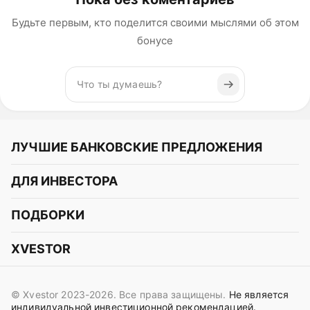
Будьте первым, кто поделится своими мыслями об этом
бонусе
ЛУЧШИЕ БАНКОВСКИЕ ПРЕДЛОЖЕНИЯ
Альфа-Банк
ДЛЯ ИНВЕСТОРА
Т-Банк
Курс акций
ПОДБОРКИ
СБЕР
Курс криптовалют
Подборки акций
Газпромбанк
XVESTOR
Курс облигаций
Подборки криптовалют
ВТБ
Telegram
Прогнозы на акции
Подборки облигаций
OZON Банк
© Xvestor 2023-2026. Все права защищены.
Не является
Вконтакте
Прогнозы на криптовалюты
индивидуальной инвестиционной рекомендацией.