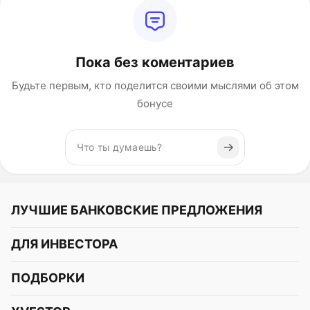
Пока без коментариев
Будьте первым, кто поделится своими мыслями об этом
бонусе
ЛУЧШИЕ БАНКОВСКИЕ ПРЕДЛОЖЕНИЯ
Альфа-Банк
ДЛЯ ИНВЕСТОРА
Т-Банк
Курс акций
ПОДБОРКИ
СБЕР
Курс криптовалют
Подборки акций