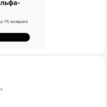
Альфа-
о 7% возврата
се