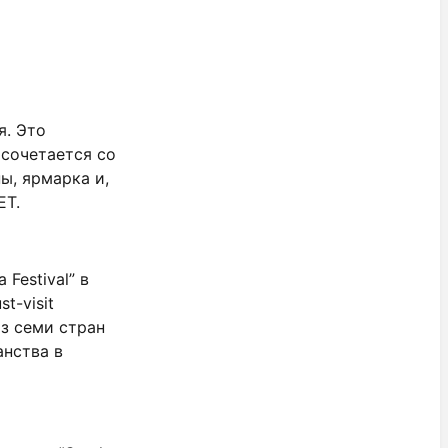
я. Это
 сочетается со
ы, ярмарка и,
AET.
Festival” в
t-visit
з семи стран
анства в