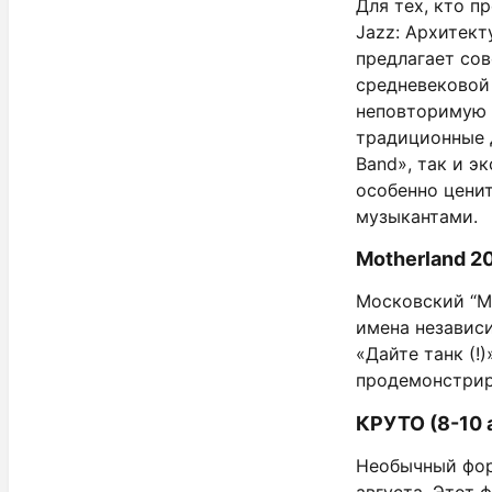
Для тех, кто п
Jazz: Архитект
предлагает со
средневековой
неповторимую 
традиционные 
Band», так и 
особенно цени
музыкантами.
Motherland 2
Московский “Mo
имена независ
«Дайте танк (!
продемонстрир
КРУТО (8-10 
Необычный фор
августа. Этот 