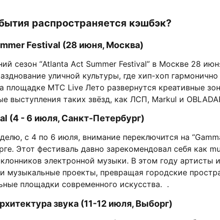
обытия распространяется кэшбэк?
ummer Festival (28 июня, Москва)
ий сезон “Atlanta Act Summer Festival” в Москве 28 июн
азднование уличной культуры, где хип-хоп гармонично
а площадке МТС Live Лето развернутся креативные зон
е выступления таких звёзд, как ЛСП, Markul и OBLAD
l (4 - 6 июля, Санкт-Петербург)
еделю, с 4 по 6 июля, внимание переключится на “Gamma 
ге. Этот фестиваль давно зарекомендовал себя как mus
клонников электронной музыки. В этом году артисты и
ои музыкальные проекты, превращая городские простр
ьные площадки современного искусства. .
Архитектура звука (11-12 июля, Выборг)