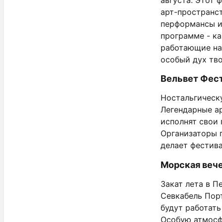
арт-пространс
перформансы и 
программе - ка
работающие на
особый дух тв
Вельвет Фест 
Ностальгическу
Легендарные ар
исполнят свои 
Организаторы п
делает фестив
Морская вече
Закат лета в 
Севкабель Пор
будут работать
Особую атмосф