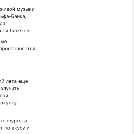
 живой музыки
ьфа-Банка,
ся
сти билетов.
ные
спространяется
ий лета еще
получить
ьной
покупку
тербурге, а
т по вкусу и