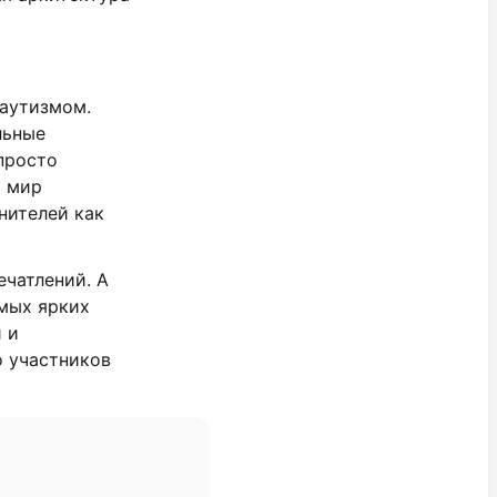
 аутизмом.
льные
просто
ь мир
нителей как
чатлений. А
мых ярких
 и
о участников