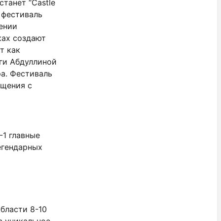
танет “Castle
 фестиваль
ении
ках создают
т как
ги Абдуллиной
а. Фестиваль
бщения с
-1 главные
егендарных
бласти 8-10
в уникальное