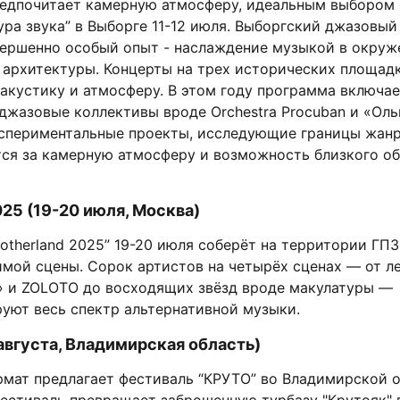
редпочитает камерную атмосферу, идеальным выбором с
ура звука” в Выборге 11-12 июля. Выборгский джазовый
вершенно особый опыт - наслаждение музыкой в окруж
 архитектуры. Концерты на трех исторических площад
акустику и атмосферу. В этом году программа включае
джазовые коллективы вроде Orchestra Procuban и «Оль
экспериментальные проекты, исследующие границы жанр
тся за камерную атмосферу и возможность близкого о
025 (19-20 июля, Москва)
therland 2025” 19-20 июля соберёт на территории ГПЗ
имой сцены. Сорок артистов на четырёх сценах — от л
)» и ZOLOTO до восходящих звёзд вроде макулатуры —
уют весь спектр альтернативной музыки.
августа, Владимирская область)
мат предлагает фестиваль “КРУТО” во Владимирской о
фестиваль превращает заброшенную турбазу "Крутояк" 