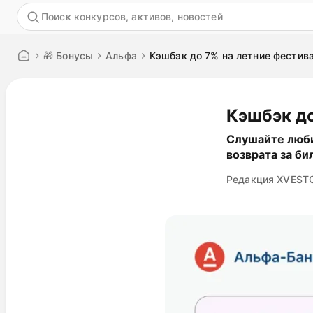
Акция
🎁 Бонусы
Альфа
Кэшбэк до 7% на летние фестив
Кэшбэк до
Слушайте люби
возврата за би
Редакция XVEST