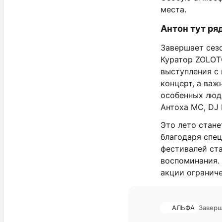
места.
Антон тут ря
Завершает сез
Куратор ZOLOT
выступления с
концерт, а важ
особенных люд
Антоха МС, DJ 
Это лето стан
благодаря спе
фестивалей ст
воспоминания. 
акции ограниче
АЛЬФА
Заверш