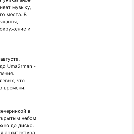
няет музыку,
го места. В
зыканты,
 окружение и
 августа.
 до Uma2rman -
ления.
левых, что
о времени.
вечеринкой в
открытым небом
ехно до диско.
я архитектура