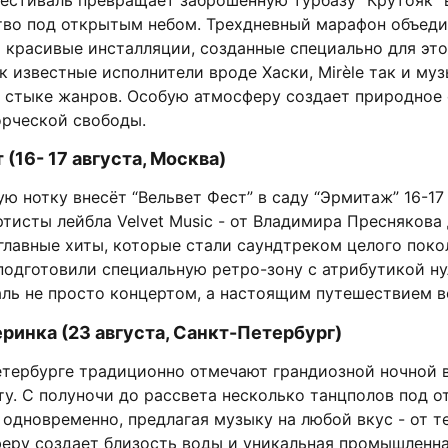
тво под открытым небом. Трехдневный марафон объеди
красивые инсталляции, созданные специально для это
к известные исполнители вроде Хаски, Mirèle так и му
 стыке жанров. Особую атмосферу создает природное
орческой свободы.
(16- 17 августа, Москва)
ю нотку внесёт “Вельвет Фест” в саду “Эрмитаж” 16-17
тисты лейбла Velvet Music - от Владимира Преснякова
главные хиты, которые стали саундтреком целого поко
одготовили специальную ретро-зону с атрибутикой ну
аль не просто концертом, а настоящим путешествием в
ринка (23 августа, Санкт-Петербург)
Петербурге традиционно отмечают грандиозной ночной 
ту. С полуночи до рассвета несколько танцполов под 
 одновременно, предлагая музыку на любой вкус - от т
еру создает близость воды и уникальная промышленна