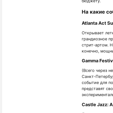
бюджету.
На какие с
Atlanta Act S
Открывает летн
грандиозное пр
стрит-артом. Н
конечно, мощны
Gamma Festiva
(Всего через н
Санкт-Петербур
событие для по
представят св
экспериментал
Castle Jazz: 