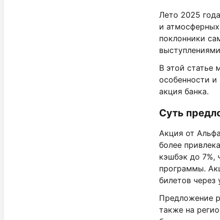
Лето 2025 год
и атмосферных
поклонники са
выступлениями
В этой статье
особенности и
акция банка.
Суть пред
Акция от Альф
более привлек
кэшбэк до 7%, 
программы. Акц
билетов через 
Предложение р
также на регио