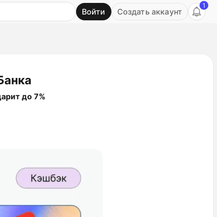
1
Войти
Создать аккаунт
Ь
Банка
дарит до 7%