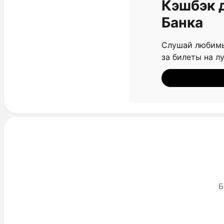
Кэшбэк 
Банка
Слушай любимы
за билеты на л
Б