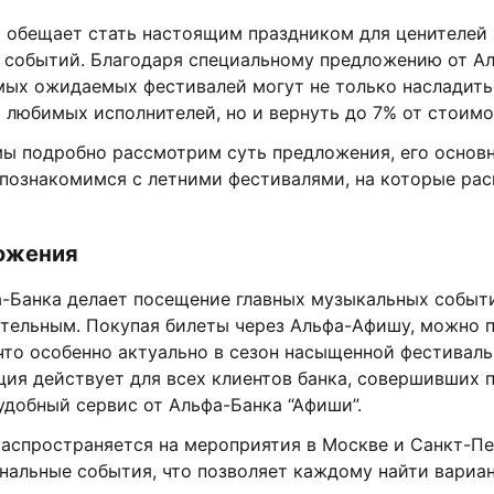
а обещает стать настоящим праздником для ценителей
 событий. Благодаря специальному предложению от Ал
мых ожидаемых фестивалей могут не только насладить
 любимых исполнителей, но и вернуть до 7% от стоимо
 мы подробно рассмотрим суть предложения, его основ
 познакомимся с летними фестивалями, на которые ра
ложения
а-Банка делает посещение главных музыкальных событ
ательным. Покупая билеты через Альфа-Афишу, можно 
что особенно актуально в сезон насыщенной фестивал
ия действует для всех клиентов банка, совершивших 
удобный сервис от Альфа-Банка “Афиши”.
аспространяется на мероприятия в Москве и Санкт-Пе
нальные события, что позволяет каждому найти вариан