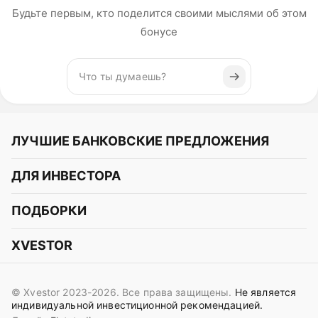
Будьте первым, кто поделится своими мыслями об этом
бонусе
ЛУЧШИЕ БАНКОВСКИЕ ПРЕДЛОЖЕНИЯ
Альфа-Банк
ДЛЯ ИНВЕСТОРА
Т-Банк
Курс акций
ПОДБОРКИ
СБЕР
Курс криптовалют
Подборки акций
Газпромбанк
XVESTOR
Курс облигаций
Подборки криптовалют
ВТБ
Telegram
Прогнозы на акции
Подборки облигаций
OZON Банк
© Xvestor 2023-2026. Все права защищены.
Не является
Вконтакте
Прогнозы на криптовалюты
индивидуальной инвестиционной рекомендацией.
Совкомбанк