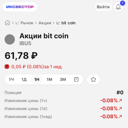
1
Акция: бесплатный пробный период на 3 дня!
Войти
ПОПРОБОВАТЬ
📈 Рынок
Акции
📈 bit coin
Акции bit coin
IBU5
61,78 ₽
0,05 ₽ (0.08%)
за 1 нед.
1Ч
1Д
1Н
1М
3М
#0
Позиция
-0.08%
Изменение цены (1ч)
-0.08%
Изменение цены (1d)
-0.08%
Изменение цены (1нед)