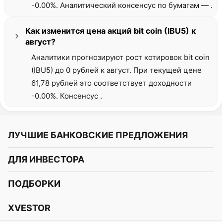
-0.00%. Аналитический консенсус по бумагам — .
Как изменится цена акций bit coin (IBU5) к
август?
Аналитики прогнозируют рост котировок bit coin
(IBU5) до 0 рублей к август. При текущей цене
61,78 рублей это соответствует доходности
-0.00%. Консенсус .
ЛУЧШИЕ БАНКОВСКИЕ ПРЕДЛОЖЕНИЯ
Альфа-Банк
ДЛЯ ИНВЕСТОРА
Т-Банк
Курс акций
ПОДБОРКИ
СБЕР
Курс криптовалют
Подборки акций
Газпромбанк
XVESTOR
Курс облигаций