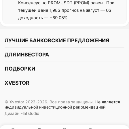
Консенсус по PROMUSDT (PROM) равен . При
текущей цене 1,98$ прогноз на август — 0$,
доходность — +69.05%.
ЛУЧШИЕ БАНКОВСКИЕ ПРЕДЛОЖЕНИЯ
Альфа-Банк
ДЛЯ ИНВЕСТОРА
Т-Банк
Курс акций
ПОДБОРКИ
СБЕР
Курс криптовалют
Подборки акций
Газпромбанк
XVESTOR
Курс облигаций
Подборки криптовалют
ВТБ
Telegram
Прогнозы на акции
Подборки облигаций
OZON Банк
© Xvestor 2023-2026. Все права защищены.
Не является
Вконтакте
Прогнозы на криптовалюты
индивидуальной инвестиционной рекомендацией.
Совкомбанк
Дизайн
Flatstudio
Поддержка в Telegram
Идеи инвест аналитиков
Яндекс Банк
Контакты
Сигналы трейдеров