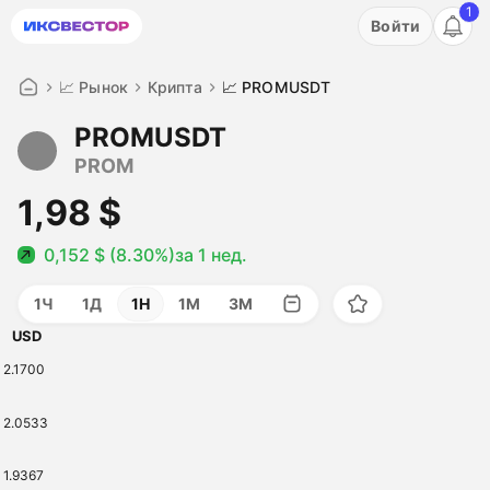
1
Акция: бесплатный пробный период на 3 дня!
Войти
ПОПРОБОВАТЬ
📈 Рынок
Крипта
📈 PROMUSDT
PROMUSDT
PROM
1,98 $
0,152 $ (8.30%)
за 1 нед.
1Ч
1Д
1Н
1М
3М
USD
2.1700
2.0533
1.9367