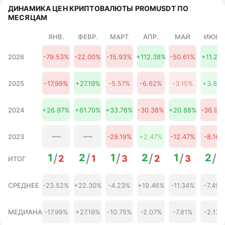
22 августа
ДИНАМИКА ЦЕН КРИПТОВАЛЮТЫ PROMUSDT ПО
1,61 $
-18.73%
2026
МЕСЯЦАМ
23 августа
1,60 $
-19.33%
2026
ЯНВ.
ФЕВР.
МАРТ
АПР.
МАЙ
ИЮНЬ
24 августа
1,60 $
-19.42%
2026
2026
-79.53%
-22.00%
-15.93%
+112.38%
-50.61%
+11.28
25 августа
1,57 $
-20.70%
2026
26 августа
2025
-17.99%
+27.19%
-5.57%
-6.62%
-3.15%
+3.83
1,53 $
-22.98%
2026
27 августа
1,47 $
-25.55%
2026
2024
+26.97%
+61.70%
+33.76%
-30.38%
+20.88%
-36.90
28 августа
1,39 $
-29.96%
2026
—
—
2023
-29.19%
+2.47%
-12.47%
-8.16%
29 августа
1,37 $
-30.80%
2026
/
/
/
/
/
/
1
2
1
2
1
2
30 августа
2
1
3
2
3
2
ИТОГ
1,37 $
-30.83%
2026
31 августа
1,38 $
-30.17%
2026
СРЕДНЕЕ
-23.52%
+22.30%
-4.23%
+19.46%
-11.34%
-7.49%
01 сентября
1,38 $
-30.54%
2026
МЕДИАНА
-17.99%
+27.19%
-10.75%
-2.07%
-7.81%
-2.17%
02 сентября
1,35 $
-31.75%
2026