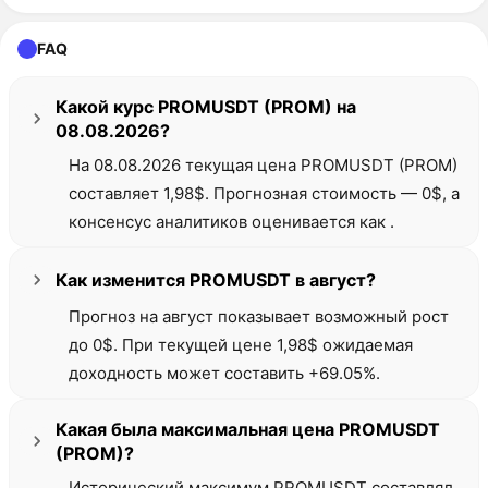
03 сентября
1,32 $
-33.15%
2026
FAQ
04 сентября
1,26 $
-36.28%
2026
05 сентября
1,27 $
-35.80%
Какой курс PROMUSDT (PROM) на
2026
08.08.2026?
06 сентября
1,30 $
-34.46%
2026
На 08.08.2026 текущая цена PROMUSDT (PROM)
07 сентября
1,34 $
-32.45%
составляет 1,98$. Прогнозная стоимость — 0$, а
2026
консенсус аналитиков оценивается как .
Как изменится PROMUSDT в август?
Прогноз на август показывает возможный рост
до 0$. При текущей цене 1,98$ ожидаемая
доходность может составить +69.05%.
Какая была максимальная цена PROMUSDT
(PROM)?
Исторический максимум PROMUSDT составлял ,